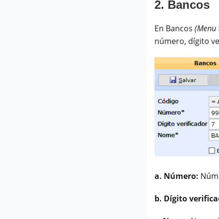
2. Bancos
En Bancos
(Menu 
número, dígito v
a. Número:
Núme
b. Dígito verific