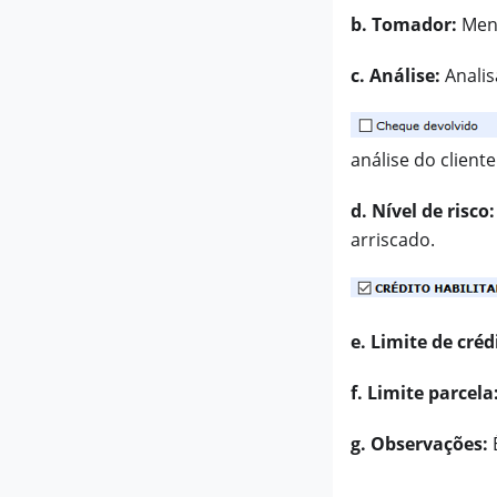
b. Tomador:
Mens
c. Análise:
Analis
análise do client
d. Nível de risco:
arriscado.
e. Limite de créd
f. Limite parcela
g. Observações:
É