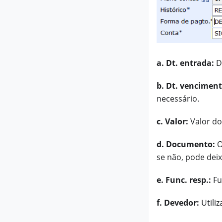
a. Dt. entrada:
Da
b. Dt. venciment
necessário.
c. Valor:
Valor do
d. Documento:
O
se não, pode deix
e. Func. resp.:
Fu
f. Devedor:
Utili