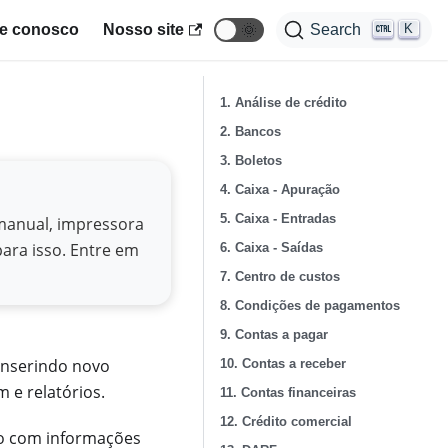
🌞
K
le conosco
Nosso site
Search
1. Análise de crédito
2. Bancos
3. Boletos
4. Caixa - Apuração
5. Caixa - Entradas
 manual, impressora
ara isso. Entre em
6. Caixa - Saídas
7. Centro de custos
8. Condições de pagamentos
9. Contas a pagar
inserindo novo
10. Contas a receber
m e relatórios.
11. Contas financeiras
12. Crédito comercial
do com informações