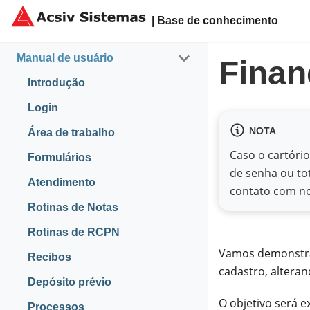
| Base de conhecimento
Manual de usuário
Finan
Introdução
Login
NOTA
Área de trabalho
Caso o cartóri
Formulários
de senha ou to
Atendimento
contato com nos
Rotinas de Notas
Rotinas de RCPN
Vamos demonstrar
Recibos
cadastro, alteran
Depósito prévio
O objetivo será
Processos