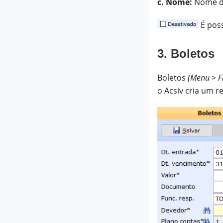
c. Nome:
Nome d
É poss
3. Boletos
Boletos
(Menu > F
o Acsiv cria um r